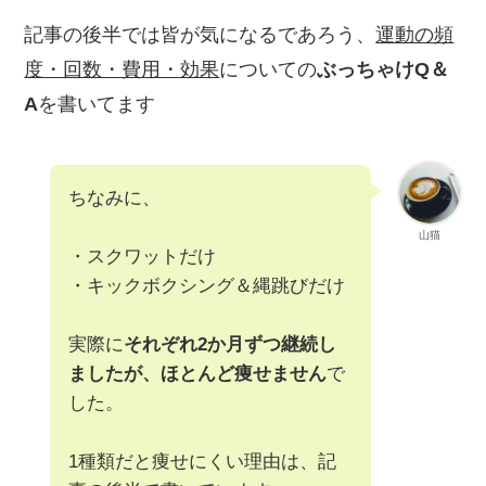
記事の後半では皆が気になるであろう、
運動の頻
度・回数・費用・効果
についての
ぶっちゃけQ＆
A
を書いてます
ちなみに、
山猫
・スクワットだけ
・キックボクシング＆縄跳びだけ
実際に
それぞれ2か月ずつ継続し
ましたが、ほとんど痩せません
で
した。
1種類だと痩せにくい理由は、記