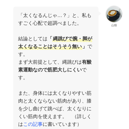
「太くなるんじゃ…？」と、私も
すごく心配で超調べました。
山猫
結論としては
「
縄跳びで腕・脚が
太くなることはそうそう無い
」
で
す。
まず大前提として、縄跳びは
有酸
素運動なので筋肥大しにくい
で
す。
また、身体には太くなりやすい筋
肉と太くならない筋肉があり、膝
を少し曲げて跳べば、太くなりに
くい筋肉を使えます。 （詳しく
は
この記事
に書いています）