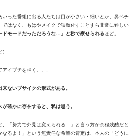
あいった番組に出る人たちは目が小さい・細いとか、鼻ペチ
）ではなく、もはやメイクで誤魔化すことすら非常に難しい
ードモードだっただろうな…」と秒で察せられる
ほど。
ど）
てアイプチを弾く、、、
出来ないブサイクの形式がある。
スが確かに存在すると、私は思う。
ど、「努力で外見は変えられる！」と言う方が余程残酷だと
かなるよ！」という無責任な希望の肯定は、本人の「どうに