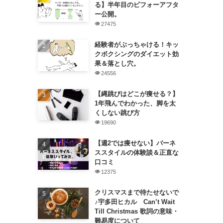
る】半年目のビフォーアフタ
ー公開。
27475
経験者がぶっちゃける！キッ
クボクシングのダイエット効
果＆落とし穴。
24556
【縄跳びはどこが痩せる？】
1年飛んでわかった、脚を太
くしない跳び方
19690
【週2では痩せない】バーネ
ススタイルの体験談＆正直な
口コミ
12375
クリスマスまで待たせないで
♪宇多田ヒカル Can’t Wait
Till Christmas 歌詞の意味・
難易度について