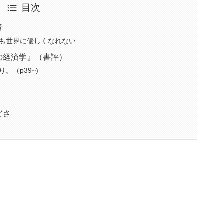
目次
者
も世界に優しくなれない
の経済学』（書評）
。（p39~)
）
どさ