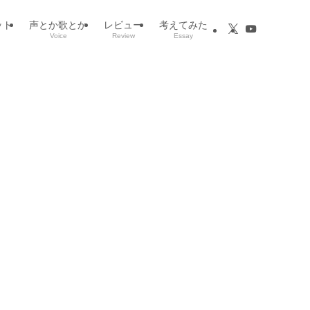
ット
声とか歌とか
レビュー
考えてみた
Voice
Review
Essay