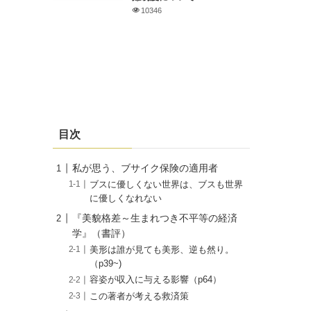
10346
目次
私が思う、ブサイク保険の適用者
ブスに優しくない世界は、ブスも世界
に優しくなれない
『美貌格差～生まれつき不平等の経済
学』（書評）
美形は誰が見ても美形、逆も然り。
（p39~)
容姿が収入に与える影響（p64）
この著者が考える救済策