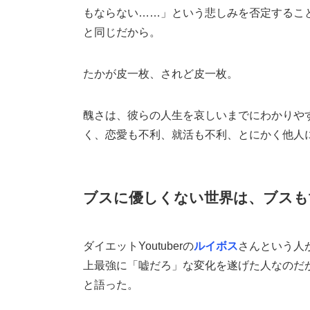
もならない……」という悲しみを否定するこ
と同じだから。
たかが皮一枚、されど皮一枚。
醜さは、彼らの人生を哀しいまでにわかりや
く、恋愛も不利、就活も不利、とにかく他人
ブスに優しくない世界は、ブスも
ダイエットYoutuberの
ルイボス
さんという人
上最強に「嘘だろ」な変化を遂げた人なのだ
と語った。