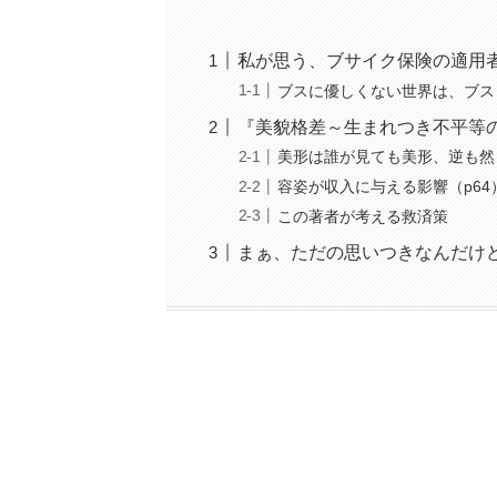
私が思う、ブサイク保険の適用
ブスに優しくない世界は、ブス
『美貌格差～生まれつき不平等
美形は誰が見ても美形、逆も然り
容姿が収入に与える影響（p64
この著者が考える救済策
まぁ、ただの思いつきなんだけ