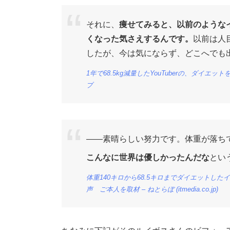
それに、
痩せてみると、以前のような
くなった気さえするんです。
以前は人
したが、今は気にならず、どこへでも
1年で68.5kg減量したYouTuberの、ダイ
ブ
――素晴らしい努力です。体重が落ち
こんなに世界は優しかったんだな
とい
体重140キロから68.5キロまでダイエットし
声 ご本人を取材 – ねとらぼ (itmedia.co.jp)