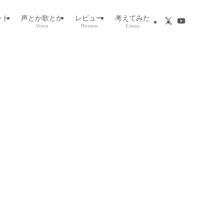
ット
声とか歌とか
レビュー
考えてみた
Voice
Review
Essay