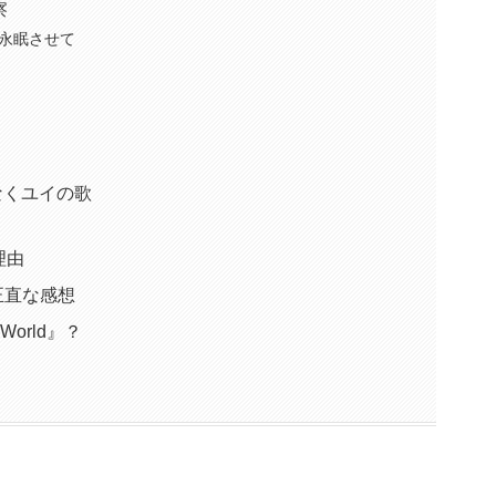
察
永眠させて
ではなくユイの歌
理由
r. 正直な感想
World』？