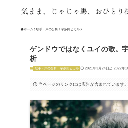
ホーム
歌手・声の分析
宇多田ヒカル
ゲンドウではなくユイの歌。宇多田ヒ
析
2021年3月24日
2022年1
歌手・声の分析
宇多田ヒカル
当ページのリンクには広告が含まれています