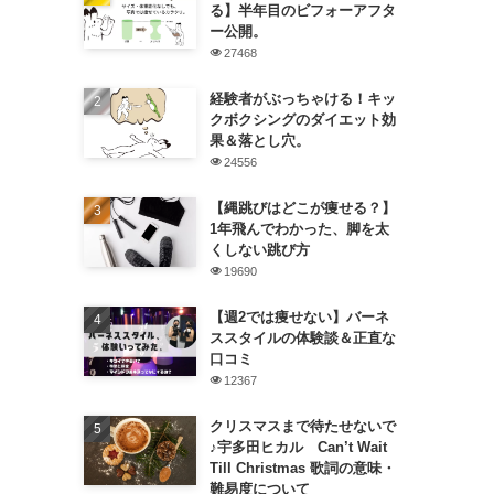
る】半年目のビフォーアフタ
ー公開。
27468
経験者がぶっちゃける！キッ
クボクシングのダイエット効
果＆落とし穴。
24556
【縄跳びはどこが痩せる？】
1年飛んでわかった、脚を太
くしない跳び方
19690
【週2では痩せない】バーネ
ススタイルの体験談＆正直な
口コミ
12367
クリスマスまで待たせないで
♪宇多田ヒカル Can’t Wait
Till Christmas 歌詞の意味・
難易度について