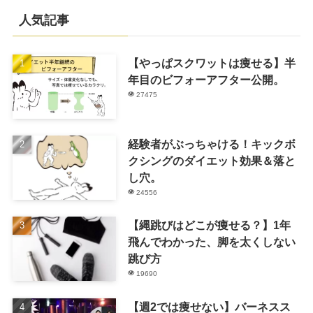
人気記事
【やっぱスクワットは痩せる】半
年目のビフォーアフター公開。
27475
経験者がぶっちゃける！キックボ
クシングのダイエット効果＆落と
し穴。
24556
【縄跳びはどこが痩せる？】1年
飛んでわかった、脚を太くしない
跳び方
19690
【週2では痩せない】バーネスス